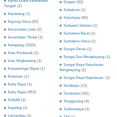
Karau Kuala Kalimantan
Sragen
(92)
Tengah
(2)
Sukabumi
(1)
Karawang
(1)
Sukoharjo
(65)
Kayong Utara
(92)
Sulawesi Selatan
(1)
Kecamatan Ledo
(2)
Sumatera Barat
(1)
kecamatan Teriak
(1)
Sumatera Utara
(1)
Ketapang
(1555)
Sungai Deras
(1)
Kota Pontianak
(1)
Sungai Duri Bengkayang
(1)
kota Singkawang
(1)
Sungai Raya Kepulauan
Kotawaringin Barat
(1)
Bengkayang
(1)
Kratonan
(1)
Sungai Raya Kepulauan.
(1)
Kuba Raya
(1)
Surabaya
(12)
Kubu Raya
(953)
Surakarta
(181)
KUKAR
(2)
Tanggerang
(4)
Kupamg
(1)
Tasikmalaya
(1)
Lamandau
(1)
TNI
(1)