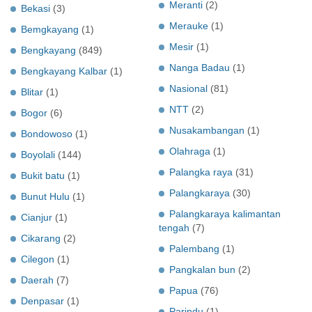
Meranti
(2)
Bekasi
(3)
Merauke
(1)
Bemgkayang
(1)
Mesir
(1)
Bengkayang
(849)
Nanga Badau
(1)
Bengkayang Kalbar
(1)
Nasional
(81)
Blitar
(1)
NTT
(2)
Bogor
(6)
Nusakambangan
(1)
Bondowoso
(1)
Olahraga
(1)
Boyolali
(144)
Palangka raya
(31)
Bukit batu
(1)
Palangkaraya
(30)
Bunut Hulu
(1)
Palangkaraya kalimantan
Cianjur
(1)
tengah
(7)
Cikarang
(2)
Palembang
(1)
Cilegon
(1)
Pangkalan bun
(2)
Daerah
(7)
Papua
(76)
Denpasar
(1)
Parindu
(1)