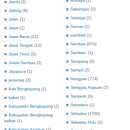
Rodaya
(1)
Jambi
(2)
Sabangau
(2)
Jateng
(8)
Salatiga
(1)
Jatim
(1)
Samas
(1)
Jawa
(1)
sambad
(1)
Jawa Barat
(12)
Sambas
(874)
Jawa Tengah
(12)
Sambas.
(1)
Jawa Timur
(5)
Sampang
(5)
Jawai Sambas
(2)
Sampit
(2)
Jayapura
(1)
Sanggau
(774)
jenamas
(2)
Sanggau Kapuas
(2)
Kab Bengkayang
(1)
Sarawak
(6)
kabar
(1)
Sekadaru
(1)
Kabupaten Bengkayang
(2)
Sekadau
(1700)
Kabupaten Bengkayang
kalbar
(1)
Sekadau Hulu
(1)
Kabupaten Sambas
(7)