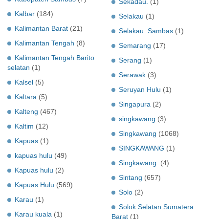
Sekadau.
(1)
Kalbar
(184)
Selakau
(1)
Kalimantan Barat
(21)
Selakau. Sambas
(1)
Kalimantan Tengah
(8)
Semarang
(17)
Kalimantan Tengah Barito
Serang
(1)
selatan
(1)
Serawak
(3)
Kalsel
(5)
Seruyan Hulu
(1)
Kaltara
(5)
Singapura
(2)
Kalteng
(467)
singkawang
(3)
Kaltim
(12)
Singkawang
(1068)
Kapuas
(1)
SINGKAWANG
(1)
kapuas hulu
(49)
Singkawang.
(4)
Kapuas hulu
(2)
Sintang
(657)
Kapuas Hulu
(569)
Solo
(2)
Karau
(1)
Solok Selatan Sumatera
Karau kuala
(1)
Barat
(1)