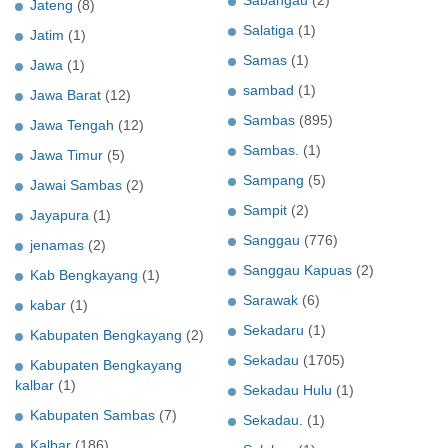
Sabangau
(2)
Jateng
(8)
Salatiga
(1)
Jatim
(1)
Samas
(1)
Jawa
(1)
sambad
(1)
Jawa Barat
(12)
Sambas
(895)
Jawa Tengah
(12)
Sambas.
(1)
Jawa Timur
(5)
Sampang
(5)
Jawai Sambas
(2)
Sampit
(2)
Jayapura
(1)
Sanggau
(776)
jenamas
(2)
Sanggau Kapuas
(2)
Kab Bengkayang
(1)
Sarawak
(6)
kabar
(1)
Sekadaru
(1)
Kabupaten Bengkayang
(2)
Sekadau
(1705)
Kabupaten Bengkayang
kalbar
(1)
Sekadau Hulu
(1)
Kabupaten Sambas
(7)
Sekadau.
(1)
Kalbar
(186)