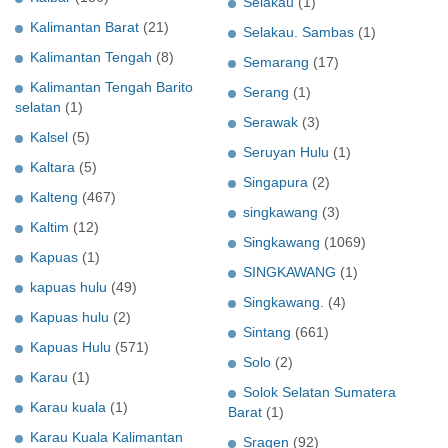
Selakau
(1)
Kalimantan Barat
(21)
Selakau. Sambas
(1)
Kalimantan Tengah
(8)
Semarang
(17)
Kalimantan Tengah Barito
Serang
(1)
selatan
(1)
Serawak
(3)
Kalsel
(5)
Seruyan Hulu
(1)
Kaltara
(5)
Singapura
(2)
Kalteng
(467)
singkawang
(3)
Kaltim
(12)
Singkawang
(1069)
Kapuas
(1)
SINGKAWANG
(1)
kapuas hulu
(49)
Singkawang.
(4)
Kapuas hulu
(2)
Sintang
(661)
Kapuas Hulu
(571)
Solo
(2)
Karau
(1)
Solok Selatan Sumatera
Karau kuala
(1)
Barat
(1)
Karau Kuala Kalimantan
Sragen
(92)