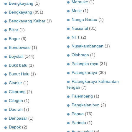
Merauke
(1)
Bemgkayang
(1)
Mesir
(1)
Bengkayang
(851)
Nanga Badau
(1)
Bengkayang Kalbar
(1)
Nasional
(81)
Blitar
(1)
NTT
(2)
Bogor
(6)
Nusakambangan
(1)
Bondowoso
(1)
Olahraga
(1)
Boyolali
(144)
Palangka raya
(31)
Bukit batu
(1)
Palangkaraya
(30)
Bunut Hulu
(1)
Palangkaraya kalimantan
Cianjur
(1)
tengah
(7)
Cikarang
(2)
Palembang
(1)
Cilegon
(1)
Pangkalan bun
(2)
Daerah
(7)
Papua
(76)
Denpasar
(1)
Parindu
(1)
Depok
(2)
Pemangkat
(5)