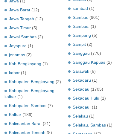
Jawa
(1)
sambad
(1)
Jawa Barat
(12)
Sambas
(901)
Jawa Tengah
(12)
Sambas.
(1)
Jawa Timur
(5)
Sampang
(5)
Jawai Sambas
(2)
Sampit
(2)
Jayapura
(1)
Sanggau
(776)
jenamas
(2)
Sanggau Kapuas
(2)
Kab Bengkayang
(1)
Sarawak
(6)
kabar
(1)
Sekadaru
(1)
Kabupaten Bengkayang
(2)
Sekadau
(1705)
Kabupaten Bengkayang
kalbar
(1)
Sekadau Hulu
(1)
Kabupaten Sambas
(7)
Sekadau.
(1)
Kalbar
(186)
Selakau
(1)
Kalimantan Barat
(21)
Selakau. Sambas
(1)
Kalimantan Tengah
(8)
Semarang
(17)