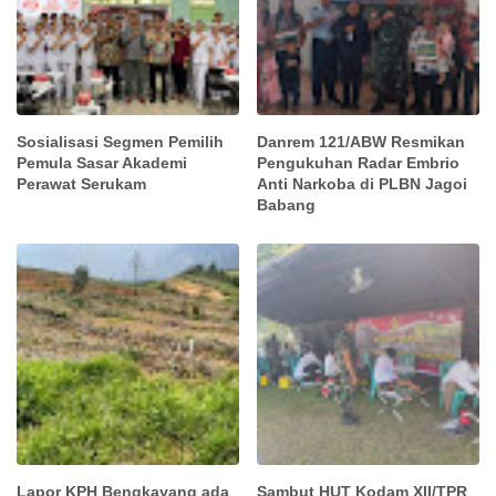
Sosialisasi Segmen Pemilih
Danrem 121/ABW Resmikan
Pemula Sasar Akademi
Pengukuhan Radar Embrio
Perawat Serukam
Anti Narkoba di PLBN Jagoi
Babang
Lapor KPH Bengkayang ada
Sambut HUT Kodam XII/TPR