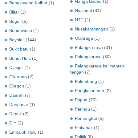
Nanga Badau
(1)
Bengkayang Kalbar
(1)
Nasional
(81)
Blitar
(1)
NTT
(2)
Bogor
(6)
Nusakambangan
(1)
Bondowoso
(1)
Olahraga
(1)
Boyolali
(144)
Palangka raya
(31)
Bukit batu
(1)
Palangkaraya
(30)
Bunut Hulu
(1)
Palangkaraya kalimantan
Cianjur
(1)
tengah
(7)
Cikarang
(2)
Palembang
(1)
Cilegon
(1)
Pangkalan bun
(2)
Daerah
(7)
Papua
(76)
Denpasar
(1)
Parindu
(1)
Depok
(2)
Pemangkat
(5)
DIY
(2)
Pintianak
(1)
Embaloh Hulu
(1)
Politik
(8)