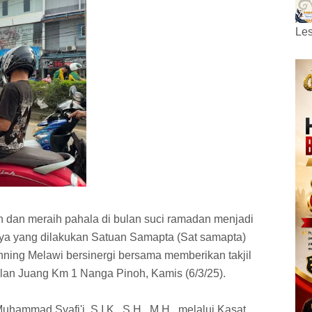
Les
dan meraih pahala di bulan suci ramadan menjadi
unya yang dilakukan Satuan Samapta (Sat samapta)
ning Melawi bersinergi bersama memberikan takjil
alan Juang Km 1 Nanga Pinoh, Kamis (6/3/25).
ammad Syafi'i, S.I.K., S.H., M.H., melalui Kasat