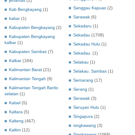
jenamas
(2)
Sanggau Kapuas
(2)
Kab Bengkayang
(1)
Sarawak
(6)
kabar
(1)
Sekadaru
(1)
Kabupaten Bengkayang
(2)
Sekadau
(1708)
Kabupaten Bengkayang
kalbar
(1)
Sekadau Hulu
(1)
Kabupaten Sambas
(7)
Sekadau.
(1)
Kalbar
(184)
Selakau
(1)
Kalimantan Barat
(21)
Selakau. Sambas
(1)
Kalimantan Tengah
(8)
Semarang
(17)
Kalimantan Tengah Barito
Serang
(1)
selatan
(1)
Serawak
(3)
Kalsel
(5)
Seruyan Hulu
(1)
Kaltara
(5)
Singapura
(2)
Kalteng
(467)
singkawang
(3)
Kaltim
(12)
Singkawang
(1068)