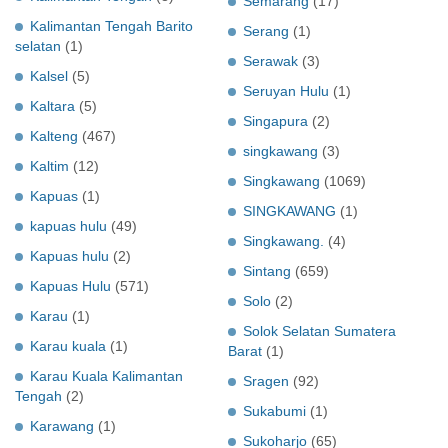
Semarang
(17)
Kalimantan Tengah Barito
Serang
(1)
selatan
(1)
Serawak
(3)
Kalsel
(5)
Seruyan Hulu
(1)
Kaltara
(5)
Singapura
(2)
Kalteng
(467)
singkawang
(3)
Kaltim
(12)
Singkawang
(1069)
Kapuas
(1)
SINGKAWANG
(1)
kapuas hulu
(49)
Singkawang.
(4)
Kapuas hulu
(2)
Sintang
(659)
Kapuas Hulu
(571)
Solo
(2)
Karau
(1)
Solok Selatan Sumatera
Karau kuala
(1)
Barat
(1)
Karau Kuala Kalimantan
Sragen
(92)
Tengah
(2)
Sukabumi
(1)
Karawang
(1)
Sukoharjo
(65)