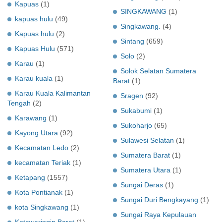
Kapuas
(1)
SINGKAWANG
(1)
kapuas hulu
(49)
Singkawang.
(4)
Kapuas hulu
(2)
Sintang
(659)
Kapuas Hulu
(571)
Solo
(2)
Karau
(1)
Solok Selatan Sumatera
Karau kuala
(1)
Barat
(1)
Karau Kuala Kalimantan
Sragen
(92)
Tengah
(2)
Sukabumi
(1)
Karawang
(1)
Sukoharjo
(65)
Kayong Utara
(92)
Sulawesi Selatan
(1)
Kecamatan Ledo
(2)
Sumatera Barat
(1)
kecamatan Teriak
(1)
Sumatera Utara
(1)
Ketapang
(1557)
Sungai Deras
(1)
Kota Pontianak
(1)
Sungai Duri Bengkayang
(1)
kota Singkawang
(1)
Sungai Raya Kepulauan
Kotawaringin Barat
(1)