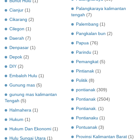
Bunut Hulu
(1)
Palangkaraya kalimantan
Cianjur
(1)
tengah
(7)
Cikarang
(2)
Palembang
(1)
Cilegon
(1)
Pangkalan bun
(2)
Daerah
(7)
Papua
(76)
Denpasar
(1)
Parindu
(1)
Depok
(2)
Pemangkat
(5)
DIY
(2)
Pintianak
(1)
Embaloh Hulu
(1)
Politik
(8)
Gunung mas
(5)
pontianak
(309)
gunung mas kalimantan
Pontianak
(2504)
Tengah
(5)
Pontianak.
(1)
Halmahera
(1)
Pontianaku
(1)
Hukum
(1)
Pontuanak
(3)
Hukum Dan Ekonomi
(1)
Provinsi Kalimantan Barat
(1)
Hulu Sungai Utara
(1)