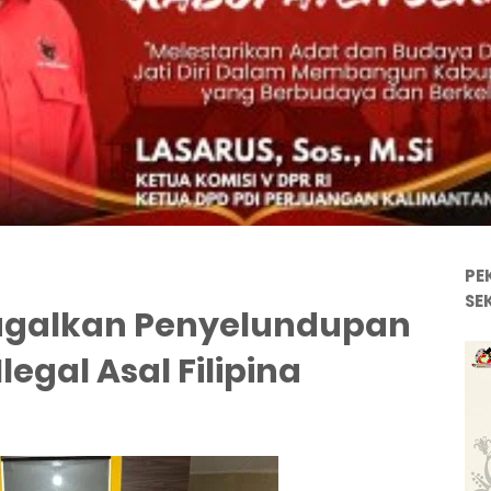
PE
SE
agalkan Penyelundupan
egal Asal Filipina