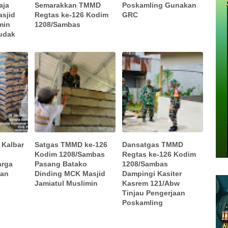
aja
Semarakkan TMMD
Poskamling Gunakan
sjid
Regtas ke-126 Kodim
GRC
min
1208/Sambas
udak
 Kalbar
Satgas TMMD ke-126
Dansatgas TMMD
Kodim 1208/Sambas
Regtas ke-126 Kodim
arga
Pasang Batako
1208/Sambas
dan
Dinding MCK Masjid
Dampingi Kasiter
Jamiatul Muslimin
Kasrem 121/Abw
Tinjau Pengerjaan
Poskamling