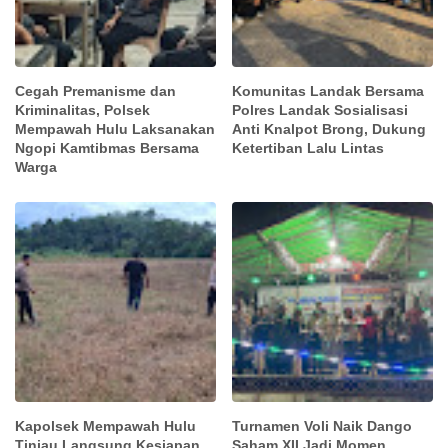
Cegah Premanisme dan
Komunitas Landak Bersama
Kriminalitas, Polsek
Polres Landak Sosialisasi
Mempawah Hulu Laksanakan
Anti Knalpot Brong, Dukung
Ngopi Kamtibmas Bersama
Ketertiban Lalu Lintas
Warga
Kapolsek Mempawah Hulu
Turnamen Voli Naik Dango
Tinjau Langsung Kesiapan
Saham XII Jadi Momen