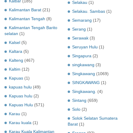
Kalbar
(185)
Selakau
(1)
Kalimantan Barat
(21)
Selakau. Sambas
(1)
Kalimantan Tengah
(8)
Semarang
(17)
Kalimantan Tengah Barito
Serang
(1)
selatan
(1)
Serawak
(3)
Kalsel
(5)
Seruyan Hulu
(1)
Kaltara
(5)
Singapura
(2)
Kalteng
(467)
singkawang
(3)
Kaltim
(12)
Singkawang
(1069)
Kapuas
(1)
SINGKAWANG
(1)
kapuas hulu
(49)
Singkawang.
(4)
Kapuas hulu
(2)
Sintang
(659)
Kapuas Hulu
(571)
Solo
(2)
Karau
(1)
Solok Selatan Sumatera
Karau kuala
(1)
Barat
(1)
Karau Kuala Kalimantan
Sragen
(92)