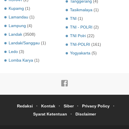
Tanggerang
(4)
Kupamg
(1)
Tasikmalaya
(1)
Lamandau
(1)
TNI
(1)
Lampung
(4)
TNI - POLRI
(2)
Landak
(3508)
TNI Polri
(22)
Landak/Sanggau
(1)
TNI-POLRI
(161)
Ledo
(3)
Yogyakarta
(5)
Lomba Karya
(1)
Redaksi
Kontak
Siber
Privacy Policy
Syarat Ketentuan
Disclaimer