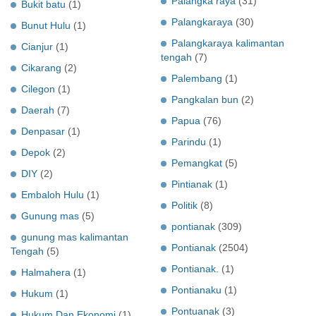
Palangka raya
(31)
Bukit batu
(1)
Palangkaraya
(30)
Bunut Hulu
(1)
Palangkaraya kalimantan
Cianjur
(1)
tengah
(7)
Cikarang
(2)
Palembang
(1)
Cilegon
(1)
Pangkalan bun
(2)
Daerah
(7)
Papua
(76)
Denpasar
(1)
Parindu
(1)
Depok
(2)
Pemangkat
(5)
DIY
(2)
Pintianak
(1)
Embaloh Hulu
(1)
Politik
(8)
Gunung mas
(5)
pontianak
(309)
gunung mas kalimantan
Pontianak
(2504)
Tengah
(5)
Pontianak.
(1)
Halmahera
(1)
Pontianaku
(1)
Hukum
(1)
Pontuanak
(3)
Hukum Dan Ekonomi
(1)