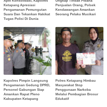
Apel Konsolidasi, Kapolres
Ungkap Tindak Pidana
Ketapang Apresiasi
Penjualan Orang, Polsek
Pengamanan Pemungutan
Kendawangan Amankan
Suara Dan Tekankan Hakikat
Seorang Pelaku Mucikari
Tugas Polisi Di Dunia
Kapolres Pimpin Langsung
Polres Ketapang Himbau
Pengamanan Gedung DPRD,
Masyarakat Stop
Personel Gabungan Siap
Penggunaan Narkoba
Amankan Rapat Pleno
Melalui Pembagian Brosur
Kabupaten Ketapang
Edukatif