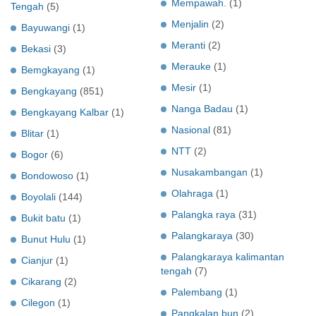
Mempawah.
(1)
Tengah
(5)
Menjalin
(2)
Bayuwangi
(1)
Meranti
(2)
Bekasi
(3)
Merauke
(1)
Bemgkayang
(1)
Mesir
(1)
Bengkayang
(851)
Nanga Badau
(1)
Bengkayang Kalbar
(1)
Nasional
(81)
Blitar
(1)
NTT
(2)
Bogor
(6)
Nusakambangan
(1)
Bondowoso
(1)
Olahraga
(1)
Boyolali
(144)
Palangka raya
(31)
Bukit batu
(1)
Palangkaraya
(30)
Bunut Hulu
(1)
Palangkaraya kalimantan
Cianjur
(1)
tengah
(7)
Cikarang
(2)
Palembang
(1)
Cilegon
(1)
Pangkalan bun
(2)