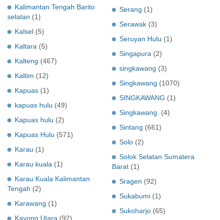
Kalimantan Tengah Barito
Serang
(1)
selatan
(1)
Serawak
(3)
Kalsel
(5)
Seruyan Hulu
(1)
Kaltara
(5)
Singapura
(2)
Kalteng
(467)
singkawang
(3)
Kaltim
(12)
Singkawang
(1070)
Kapuas
(1)
SINGKAWANG
(1)
kapuas hulu
(49)
Singkawang.
(4)
Kapuas hulu
(2)
Sintang
(661)
Kapuas Hulu
(571)
Solo
(2)
Karau
(1)
Solok Selatan Sumatera
Karau kuala
(1)
Barat
(1)
Karau Kuala Kalimantan
Sragen
(92)
Tengah
(2)
Sukabumi
(1)
Karawang
(1)
Sukoharjo
(65)
Kayong Utara
(92)