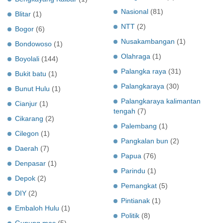
Nasional
(81)
Blitar
(1)
NTT
(2)
Bogor
(6)
Nusakambangan
(1)
Bondowoso
(1)
Olahraga
(1)
Boyolali
(144)
Palangka raya
(31)
Bukit batu
(1)
Palangkaraya
(30)
Bunut Hulu
(1)
Palangkaraya kalimantan
Cianjur
(1)
tengah
(7)
Cikarang
(2)
Palembang
(1)
Cilegon
(1)
Pangkalan bun
(2)
Daerah
(7)
Papua
(76)
Denpasar
(1)
Parindu
(1)
Depok
(2)
Pemangkat
(5)
DIY
(2)
Pintianak
(1)
Embaloh Hulu
(1)
Politik
(8)
Gunung mas
(5)