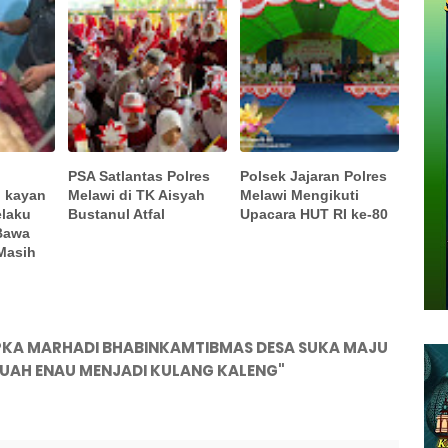
PSA Satlantas Polres
Polsek Jajaran Polres
 kayan
Melawi di TK Aisyah
Melawi Mengikuti
elaku
Bustanul Atfal
Upacara HUT RI ke-80
Bawa
Masih
PKA MARHADI BHABINKAMTIBMAS DESA SUKA MAJU
AH ENAU MENJADI KULANG KALENG"