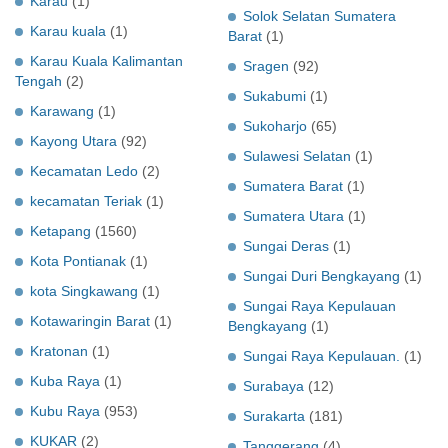
Karau
(1)
Solok Selatan Sumatera
Karau kuala
(1)
Barat
(1)
Karau Kuala Kalimantan
Sragen
(92)
Tengah
(2)
Sukabumi
(1)
Karawang
(1)
Sukoharjo
(65)
Kayong Utara
(92)
Sulawesi Selatan
(1)
Kecamatan Ledo
(2)
Sumatera Barat
(1)
kecamatan Teriak
(1)
Sumatera Utara
(1)
Ketapang
(1560)
Sungai Deras
(1)
Kota Pontianak
(1)
Sungai Duri Bengkayang
(1)
kota Singkawang
(1)
Sungai Raya Kepulauan
Kotawaringin Barat
(1)
Bengkayang
(1)
Kratonan
(1)
Sungai Raya Kepulauan.
(1)
Kuba Raya
(1)
Surabaya
(12)
Kubu Raya
(953)
Surakarta
(181)
KUKAR
(2)
Tanggerang
(4)