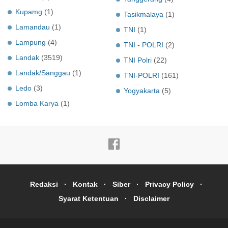
Kupamg
(1)
Tasikmalaya
(1)
Lamandau
(1)
TNI
(1)
Lampung
(4)
TNI - POLRI
(2)
Landak
(3519)
TNI Polri
(22)
Landak/Sanggau
(1)
TNI-POLRI
(161)
Ledo
(3)
Yogyakarta
(5)
Lomba Karya
(1)
Redaksi
Kontak
Siber
Privacy Policy
Syarat Ketentuan
Disclaimer