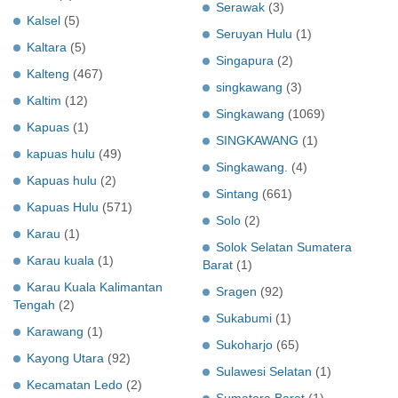
Serawak
(3)
Kalsel
(5)
Seruyan Hulu
(1)
Kaltara
(5)
Singapura
(2)
Kalteng
(467)
singkawang
(3)
Kaltim
(12)
Singkawang
(1069)
Kapuas
(1)
SINGKAWANG
(1)
kapuas hulu
(49)
Singkawang.
(4)
Kapuas hulu
(2)
Sintang
(661)
Kapuas Hulu
(571)
Solo
(2)
Karau
(1)
Solok Selatan Sumatera
Karau kuala
(1)
Barat
(1)
Karau Kuala Kalimantan
Sragen
(92)
Tengah
(2)
Sukabumi
(1)
Karawang
(1)
Sukoharjo
(65)
Kayong Utara
(92)
Sulawesi Selatan
(1)
Kecamatan Ledo
(2)
Sumatera Barat
(1)