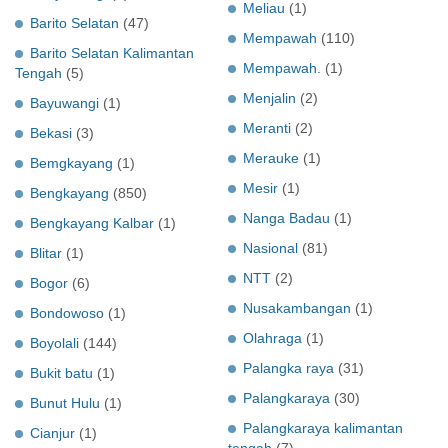
Meliau
(1)
Barito Selatan
(47)
Mempawah
(110)
Barito Selatan Kalimantan
Mempawah.
(1)
Tengah
(5)
Menjalin
(2)
Bayuwangi
(1)
Meranti
(2)
Bekasi
(3)
Merauke
(1)
Bemgkayang
(1)
Mesir
(1)
Bengkayang
(850)
Nanga Badau
(1)
Bengkayang Kalbar
(1)
Nasional
(81)
Blitar
(1)
NTT
(2)
Bogor
(6)
Nusakambangan
(1)
Bondowoso
(1)
Olahraga
(1)
Boyolali
(144)
Palangka raya
(31)
Bukit batu
(1)
Palangkaraya
(30)
Bunut Hulu
(1)
Palangkaraya kalimantan
Cianjur
(1)
tengah
(7)