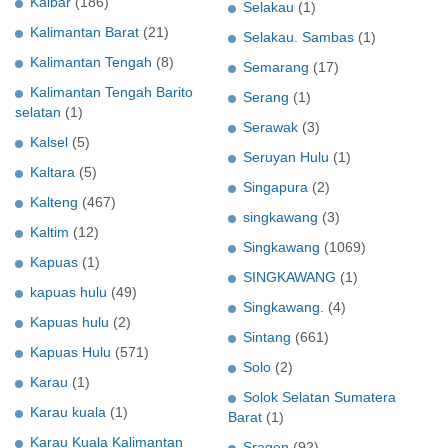
Kalbar
(186)
Selakau
(1)
Kalimantan Barat
(21)
Selakau. Sambas
(1)
Kalimantan Tengah
(8)
Semarang
(17)
Kalimantan Tengah Barito
Serang
(1)
selatan
(1)
Serawak
(3)
Kalsel
(5)
Seruyan Hulu
(1)
Kaltara
(5)
Singapura
(2)
Kalteng
(467)
singkawang
(3)
Kaltim
(12)
Singkawang
(1069)
Kapuas
(1)
SINGKAWANG
(1)
kapuas hulu
(49)
Singkawang.
(4)
Kapuas hulu
(2)
Sintang
(661)
Kapuas Hulu
(571)
Solo
(2)
Karau
(1)
Solok Selatan Sumatera
Karau kuala
(1)
Barat
(1)
Karau Kuala Kalimantan
Sragen
(92)