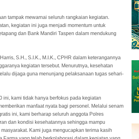
n tampak mewarnai seluruh rangkaian kegiatan.
tan, kegiatan ini juga menjadi momentum untuk
 Ketapang dan Bank Mandiri Taspen dalam mendukung
ris, S.H., S.I.K., M.I.K., CPHR dalam keterangannya
ggaranya kegiatan tersebut. Menurutnya, kesehatan
selalu dijaga guna menunjang pelaksanaan tugas sehari-
ini, kami tidak hanya berfokus pada kegiatan
 memberikan manfaat nyata bagi personel. Melalui senam
tis ini, kami berharap seluruh anggota Polres
ran dan kondisi kesehatannya sehingga mampu
 masyarakat. Kami juga mengucapkan terima kasih
 Farma yang telah berkolaborasi dalam kegiatan yang