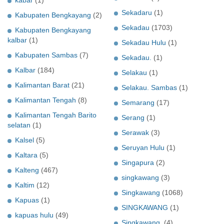
kabar
(1)
Sekadaru
(1)
Kabupaten Bengkayang
(2)
Sekadau
(1703)
Kabupaten Bengkayang
kalbar
(1)
Sekadau Hulu
(1)
Kabupaten Sambas
(7)
Sekadau.
(1)
Kalbar
(184)
Selakau
(1)
Kalimantan Barat
(21)
Selakau. Sambas
(1)
Kalimantan Tengah
(8)
Semarang
(17)
Kalimantan Tengah Barito
Serang
(1)
selatan
(1)
Serawak
(3)
Kalsel
(5)
Seruyan Hulu
(1)
Kaltara
(5)
Singapura
(2)
Kalteng
(467)
singkawang
(3)
Kaltim
(12)
Singkawang
(1068)
Kapuas
(1)
SINGKAWANG
(1)
kapuas hulu
(49)
Singkawang.
(4)