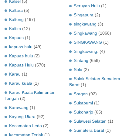
Kalsel
(5)
Seruyan Hulu
(1)
Kaltara
(5)
Singapura
(2)
Kalteng
(467)
singkawang
(3)
Kaltim
(12)
Singkawang
(1068)
Kapuas
(1)
SINGKAWANG
(1)
kapuas hulu
(49)
Singkawang.
(4)
Kapuas hulu
(2)
Sintang
(658)
Kapuas Hulu
(570)
Solo
(2)
Karau
(1)
Solok Selatan Sumatera
Karau kuala
(1)
Barat
(1)
Karau Kuala Kalimantan
Sragen
(92)
Tengah
(2)
Sukabumi
(1)
Karawang
(1)
Sukoharjo
(65)
Kayong Utara
(92)
Sulawesi Selatan
(1)
Kecamatan Ledo
(2)
Sumatera Barat
(1)
kecamatan Teriak
(1)